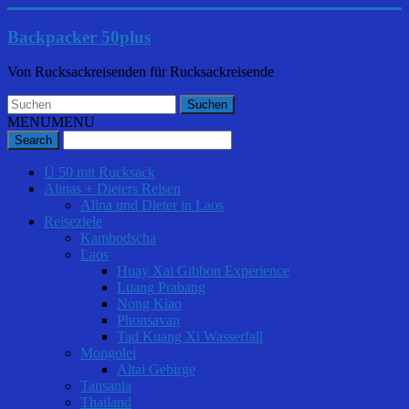
Backpacker 50plus
Von Rucksackreisenden für Rucksackreisende
MENU
MENU
Ü 50 mit Rucksack
Alinas + Dieters Reisen
Alina und Dieter in Laos
Reiseziele
Kambodscha
Laos
Huay Xai Gibbon Experience
Luang Prabang
Nong Kiao
Phonsavan
Tad Kuang Xi Wasserfall
Mongolei
Altai Gebirge
Tansania
Thailand