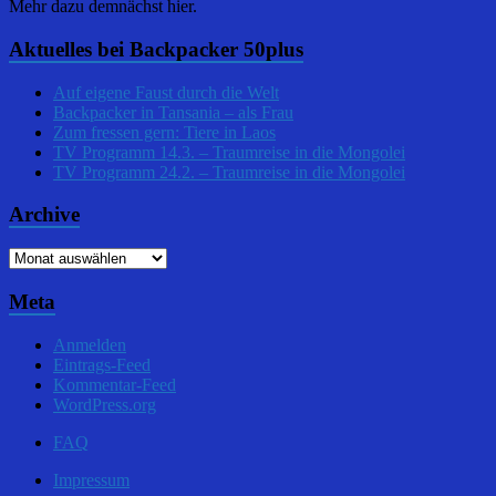
Mehr dazu demnächst hier.
Aktuelles bei Backpacker 50plus
Auf eigene Faust durch die Welt
Backpacker in Tansania – als Frau
Zum fressen gern: Tiere in Laos
TV Programm 14.3. – Traumreise in die Mongolei
TV Programm 24.2. – Traumreise in die Mongolei
Archive
Archive
Meta
Anmelden
Eintrags-Feed
Kommentar-Feed
WordPress.org
FAQ
Impressum