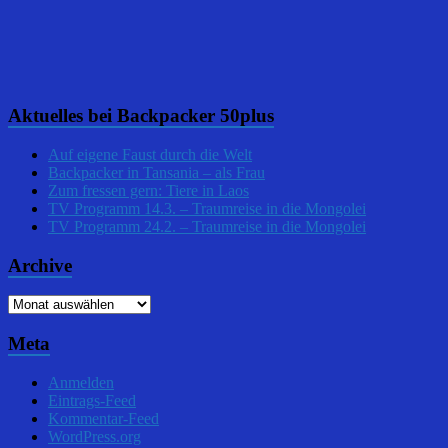
Aktuelles bei Backpacker 50plus
Auf eigene Faust durch die Welt
Backpacker in Tansania – als Frau
Zum fressen gern: Tiere in Laos
TV Programm 14.3. – Traumreise in die Mongolei
TV Programm 24.2. – Traumreise in die Mongolei
Archive
Archive
Meta
Anmelden
Eintrags-Feed
Kommentar-Feed
WordPress.org