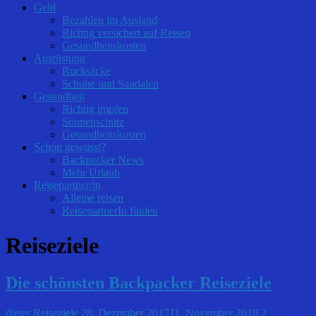
Geld
Bezahlen im Ausland
Richtig versichert auf Reisen
Gesundheitskosten
Ausrüstung
Rucksäcke
Schuhe und Sandalen
Gesundheit
Richtig impfen
Sonnenschutz
Gesundheitskosten
Schon gewusst?
Backpacker News
Mehr Urlaub
Reisepartner/in
Alleine reisen
ReisepartnerIn finden
Reiseziele
Die schönsten Backpacker Reiseziele
dieter
Reiseziele
28. Dezember 2017
11. November 2018
2