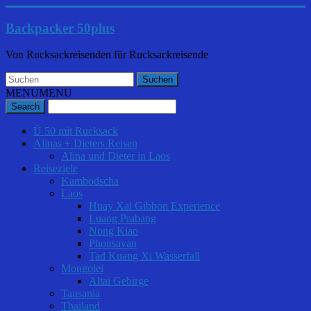
Backpacker 50plus
Von Rucksackreisenden für Rucksackreisende
MENU
MENU
Ü 50 mit Rucksack
Alinas + Dieters Reisen
Alina und Dieter in Laos
Reiseziele
Kambodscha
Laos
Huay Xai Gibbon Experience
Luang Prabang
Nong Kiao
Phonsavan
Tad Kuang Xi Wasserfall
Mongolei
Altai Gebirge
Tansania
Thailand