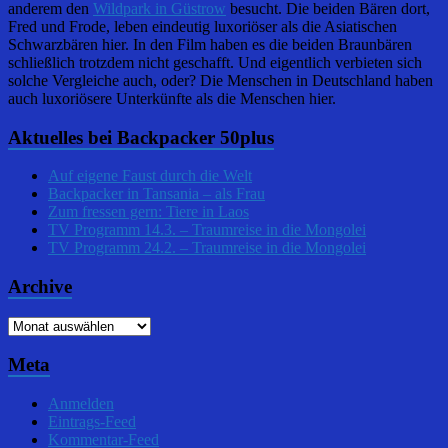
anderem den
Wildpark in Güstrow
besucht. Die beiden Bären dort,
Fred und Frode, leben eindeutig luxoriöser als die Asiatischen
Schwarzbären hier. In den Film haben es die beiden Braunbären
schließlich trotzdem nicht geschafft. Und eigentlich verbieten sich
solche Vergleiche auch, oder? Die Menschen in Deutschland haben
auch luxoriösere Unterkünfte als die Menschen hier.
Aktuelles bei Backpacker 50plus
Auf eigene Faust durch die Welt
Backpacker in Tansania – als Frau
Zum fressen gern: Tiere in Laos
TV Programm 14.3. – Traumreise in die Mongolei
TV Programm 24.2. – Traumreise in die Mongolei
Archive
Archive
Meta
Anmelden
Eintrags-Feed
Kommentar-Feed