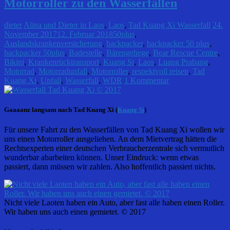
Motorroller zu den Wasserfällen
dieter
Alina und Dieter in Laos
,
Laos
,
Tad Kuang Xi Wasserfall
24.
November 2017
12. Februar 2018
50plus
,
Auslandskrankenversicherung
,
backpacker
,
backpacker 50 plus
,
backpacker 50plus
,
Badestelle
,
Bärengehege
,
Bear Rescue Centre
,
Bikini
,
Krankenrücktransport
,
Kuang Si
,
Laos
,
Luang Prabang
,
Motorrad
,
Motorradunfall
,
Motorroller
,
respektvoll reisen
,
Tad
Kuang Xi
,
Unfall
,
Wasserfall
,
WDR
1 Kommentar
Gaaaanz langsam nach Tad Kuang Xi (
Kuang Si
)
Für unsere Fahrt zu den Wasserfällen von Tad Kuang Xi wollen wir
uns einen Motorroller ausgeliehen. An dem Mietvertrag hätten die
Rechtsexperten einer deutschen Verbraucherzentrale sich vermutlich
wunderbar abarbeiten können. Unser Eindruck: wenn etwas
passiert, dann müssen wir zahlen. Also hoffentlich passiert nichts.
Nicht viele Laoten haben ein Auto, aber fast alle haben einen Roller.
Wir haben uns auch einen gemietet. © 2017