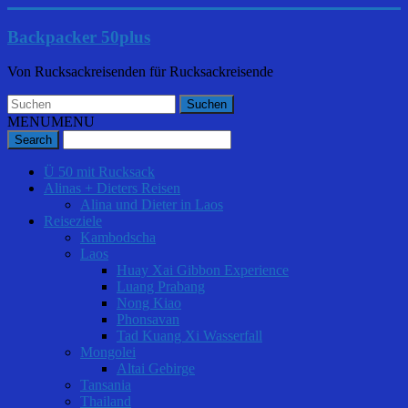
Backpacker 50plus
Von Rucksackreisenden für Rucksackreisende
MENU
MENU
Ü 50 mit Rucksack
Alinas + Dieters Reisen
Alina und Dieter in Laos
Reiseziele
Kambodscha
Laos
Huay Xai Gibbon Experience
Luang Prabang
Nong Kiao
Phonsavan
Tad Kuang Xi Wasserfall
Mongolei
Altai Gebirge
Tansania
Thailand