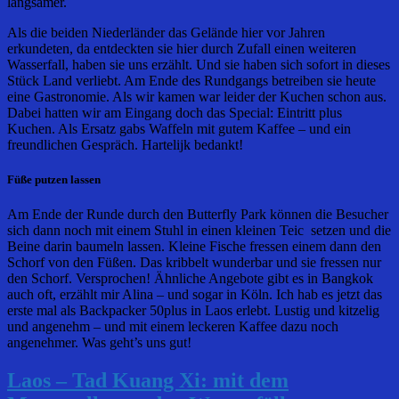
langsamer.
Als die beiden Niederländer das Gelände hier vor Jahren
erkundeten, da entdeckten sie hier durch Zufall einen weiteren
Wasserfall, haben sie uns erzählt. Und sie haben sich sofort in dieses
Stück Land verliebt. Am Ende des Rundgangs betreiben sie heute
eine Gastronomie. Als wir kamen war leider der Kuchen schon aus.
Dabei hatten wir am Eingang doch das Special: Eintritt plus
Kuchen. Als Ersatz gabs Waffeln mit gutem Kaffee – und ein
freundlichen Gespräch. Hartelijk bedankt!
Füße putzen lassen
Am Ende der Runde durch den Butterfly Park können die Besucher
sich dann noch mit einem Stuhl in einen kleinen Teic setzen und die
Beine darin baumeln lassen. Kleine Fische fressen einem dann den
Schorf von den Füßen. Das kribbelt wunderbar und sie fressen nur
den Schorf. Versprochen! Ähnliche Angebote gibt es in Bangkok
auch oft, erzählt mir Alina – und sogar in Köln. Ich hab es jetzt das
erste mal als Backpacker 50plus in Laos erlebt. Lustig und kitzelig
und angenehm – und mit einem leckeren Kaffee dazu noch
angenehmer. Was geht’s uns gut!
Laos – Tad Kuang Xi: mit dem