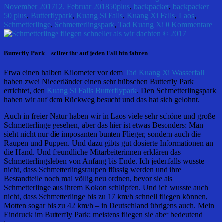
November 2017
12. Februar 2018
50plus
,
backpacker
,
backpacker
50 plus
,
Butterflypark
,
Kuang Si Falls
,
Kuang Xi Falls
,
Laos
,
Schmetterlinge
,
Schmetterlingspark
,
Tad Kuang Xi
0 Kommentare
Butterfly Park – solltet ihr auf jeden Fall hin fahren
Etwa einen halben Kilometer vor dem
Tad Kuang Xi Wasserfall
haben zwei Niederländer einen sehr hübschen Butterfly Park
errichtet, den
Kuang Si Falls Butterflypark
. Den Schmetterlingspark
haben wir auf dem Rückweg besucht und das hat sich gelohnt.
Auch in freier Natur haben wir in Laos viele sehr schöne und große
Schmetterlinge gesehen, aber das hier ist etwas Besonders: Man
sieht nicht nur die imposanten bunten Flieger, sondern auch die
Raupen und Puppen. Und dazu gibts gut dosierte Informationen an
die Hand. Und freundliche Mitarbeiterinnen erklären das
Schmetterlingsleben von Anfang bis Ende. Ich jedenfalls wusste
nicht, dass Schmetterlingsraupen flüssig werden und ihre
Bestandteile noch mal völlig neu ordnen, bevor sie als
Schmetterlinge aus ihrem Kokon schlüpfen. Und ich wusste auch
nicht, dass Schmetterlinge bis zu 17 km/h schnell fliegen können,
Motten sogar bis zu 42 km/h – in Deutschland übrigens auch. Mein
Eindruck im Butterfly Park: meistens fliegen sie aber bedeutend