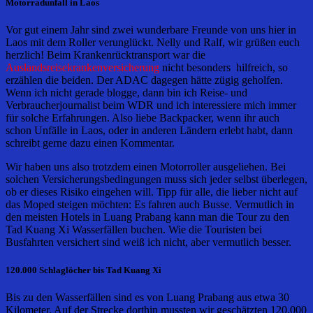
Motorradunfall in Laos
Vor gut einem Jahr sind zwei wunderbare Freunde von uns hier in
Laos mit dem Roller verunglückt. Nelly und Ralf, wir grüßen euch
herzlich! Beim Krankenrücktransport war die
Auslandsreisekrankenversicherung
nicht besonders hilfreich, so
erzählen die beiden. Der ADAC dagegen hätte zügig geholfen.
Wenn ich nicht gerade blogge, dann bin ich Reise- und
Verbraucherjournalist beim WDR und ich interessiere mich immer
für solche Erfahrungen. Also liebe Backpacker, wenn ihr auch
schon Unfälle in Laos, oder in anderen Ländern erlebt habt, dann
schreibt gerne dazu einen Kommentar.
Wir haben uns also trotzdem einen Motorroller ausgeliehen. Bei
solchen Versicherungsbedingungen muss sich jeder selbst überlegen,
ob er dieses Risiko eingehen will. Tipp für alle, die lieber nicht auf
das Moped steigen möchten: Es fahren auch Busse. Vermutlich in
den meisten Hotels in Luang Prabang kann man die Tour zu den
Tad Kuang Xi Wasserfällen buchen. Wie die Touristen bei
Busfahrten versichert sind weiß ich nicht, aber vermutlich besser.
120.000 Schlaglöcher bis Tad Kuang Xi
Bis zu den Wasserfällen sind es von Luang Prabang aus etwa 30
Kilometer. Auf der Strecke dorthin mussten wir geschätzten 120.000