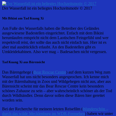
Der Wasserfall ist ein beliegtes Hochzeitsmotiv © 2017
Mit Bikini am Tad Kuang Xi
Am Fuße des Wasserfalls haben die Betreiber des Geländes
ausgewiesene Badestellen eingerichtet. Enfach mit dem Bikini
herumlaufen entspricht nicht dem Laotischen Feingefühl und wer
respektvoll reist, der sollte das auch nicht einfach tun. Hier ist es
aber mal ausdrücklich erlaubt. An den Badestellen gibt es
Umkleidekabinen. Also wer mag – Badesachen nicht vergessen.
Tad Kuang Xi aus Bärensicht
Das Bärengehege (
Bear Rescue Centre
) auf dem kurzen Weg zum
Wasserfall hat uns nicht besonders angesprochen. Ich kenne mich
mit der Bärenhaltung in Zoos und Wildgehegen nicht aus, aber aus
Bärensicht scheint mir das Bear Rescue Centre kein besonders
schönes Zuhause zu sein – aber wahrscheinlich schöner als der Tod
durch Wildhändler. Denn davor sollen diese Bären hier gerettet
worden sein.
Bei der Recherche für meinem letzten Reisefilm (
Wunderschön –
durch das wilde Mecklenburg im WDR-Fernsehen
) haben wir unter