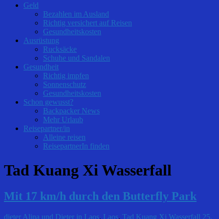
Geld
Bezahlen im Ausland
Richtig versichert auf Reisen
Gesundheitskosten
Ausrüstung
Rucksäcke
Schuhe und Sandalen
Gesundheit
Richtig impfen
Sonnenschutz
Gesundheitskosten
Schon gewusst?
Backpacker News
Mehr Urlaub
Reisepartner/in
Alleine reisen
ReisepartnerIn finden
Tad Kuang Xi Wasserfall
Mit 17 km/h durch den Butterfly Park
dieter
Alina und Dieter in Laos
,
Laos
,
Tad Kuang Xi Wasserfall
25.