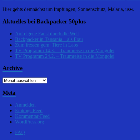
Hier gehts demnächst um Impfungen, Sonnenschutz, Malaria, usw.
Aktuelles bei Backpacker 50plus
Auf eigene Faust durch die Welt
Backpacker in Tansania – als Frau
Zum fressen gern: Tiere in Laos
TV Programm 14.3. – Traumreise in die Mongolei
TV Programm 24.2. – Traumreise in die Mongolei
Archive
Archive
Meta
Anmelden
Eintrags-Feed
Kommentar-Feed
WordPress.org
FAQ