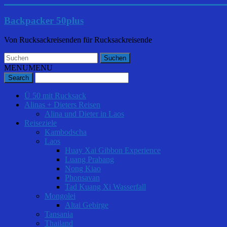
Backpacker 50plus
Von Rucksackreisenden für Rucksackreisende
MENU
MENU
Ü 50 mit Rucksack
Alinas + Dieters Reisen
Alina und Dieter in Laos
Reiseziele
Kambodscha
Laos
Huay Xai Gibbon Experience
Luang Prabang
Nong Kiao
Phonsavan
Tad Kuang Xi Wasserfall
Mongolei
Altai Gebirge
Tansania
Thailand