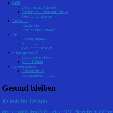
Geld
Bezahlen im Ausland
Richtig versichert auf Reisen
Gesundheitskosten
Ausrüstung
Rucksäcke
Schuhe und Sandalen
Gesundheit
Richtig impfen
Sonnenschutz
Gesundheitskosten
Schon gewusst?
Backpacker News
Mehr Urlaub
Reisepartner/in
Alleine reisen
ReisepartnerIn finden
Gesund bleiben
Krank im Urlaub
dieter
Gesund bleiben
29. Dezember 2017
11. November 2018
0 Kom