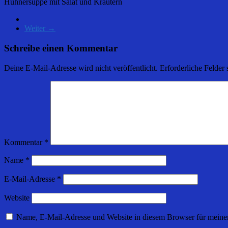
Hühnersuppe mit Salat und Kräutern
Weiter →
Schreibe einen Kommentar
Deine E-Mail-Adresse wird nicht veröffentlicht.
Erforderliche Felder 
Kommentar
*
Name
*
E-Mail-Adresse
*
Website
Name, E-Mail-Adresse und Website in diesem Browser für meine