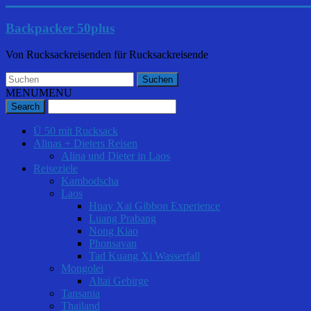
Backpacker 50plus
Von Rucksackreisenden für Rucksackreisende
MENU
MENU
Ü 50 mit Rucksack
Alinas + Dieters Reisen
Alina und Dieter in Laos
Reiseziele
Kambodscha
Laos
Huay Xai Gibbon Experience
Luang Prabang
Nong Kiao
Phonsavan
Tad Kuang Xi Wasserfall
Mongolei
Altai Gebirge
Tansania
Thailand