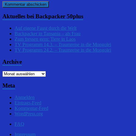
Aktuelles bei Backpacker 50plus
Auf eigene Faust durch die Welt
Backpacker in Tansania – als Frau
Zum fressen gern: Tiere in Laos
TV Programm 14.3. – Traumreise in die Mongolei
TV Programm 24.2. – Traumreise in die Mongolei
Archive
Archive
Meta
Anmelden
Eintrags-Feed
Kommentar-Feed
WordPress.org
FAQ
Impressum