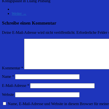
Königspalast in Luang Prabang
Weiter →
Schreibe einen Kommentar
Deine E-Mail-Adresse wird nicht veröffentlicht.
Erforderliche Felder 
Kommentar
*
Name
*
E-Mail-Adresse
*
Website
Name, E-Mail-Adresse und Website in diesem Browser für meine