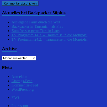
Aktuelles bei Backpacker 50plus
Auf eigene Faust durch die Welt
Backpacker in Tansania – als Frau
Zum fressen gern: Tiere in Laos
TV Programm 14.3. – Traumreise in die Mongolei
TV Programm 24.2. – Traumreise in die Mongolei
Archive
Archive
Meta
Anmelden
Eintrags-Feed
Kommentar-Feed
WordPress.org
FAQ
Impressum