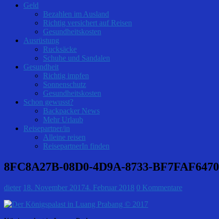
Geld
Bezahlen im Ausland
Richtig versichert auf Reisen
Gesundheitskosten
Ausrüstung
Rucksäcke
Schuhe und Sandalen
Gesundheit
Richtig impfen
Sonnenschutz
Gesundheitskosten
Schon gewusst?
Backpacker News
Mehr Urlaub
Reisepartner/in
Alleine reisen
ReisepartnerIn finden
8FC8A27B-08D0-4D9A-8733-BF7FAF647
dieter
18. November 2017
4. Februar 2018
0 Kommentare