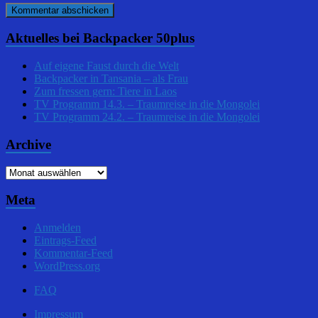
Aktuelles bei Backpacker 50plus
Auf eigene Faust durch die Welt
Backpacker in Tansania – als Frau
Zum fressen gern: Tiere in Laos
TV Programm 14.3. – Traumreise in die Mongolei
TV Programm 24.2. – Traumreise in die Mongolei
Archive
Archive
Meta
Anmelden
Eintrags-Feed
Kommentar-Feed
WordPress.org
FAQ
Impressum