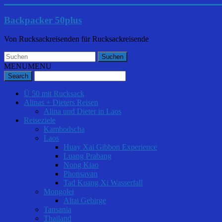
Backpacker 50plus
Von Rucksackreisenden für Rucksackreisende
MENU
MENU
Ü 50 mit Rucksack
Alinas + Dieters Reisen
Alina und Dieter in Laos
Reiseziele
Kambodscha
Laos
Huay Xai Gibbon Experience
Luang Prabang
Nong Kiao
Phonsavan
Tad Kuang Xi Wasserfall
Mongolei
Altai Gebirge
Tansania
Thailand