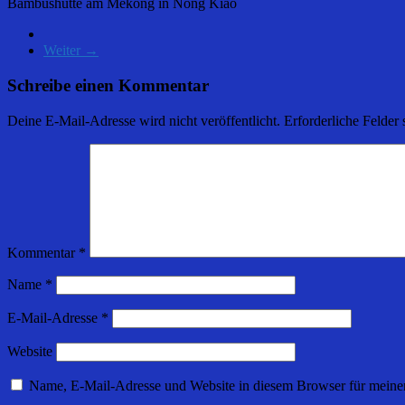
Bambushütte am Mekong in Nong Kiao
Weiter →
Schreibe einen Kommentar
Deine E-Mail-Adresse wird nicht veröffentlicht.
Erforderliche Felder 
Kommentar
*
Name
*
E-Mail-Adresse
*
Website
Name, E-Mail-Adresse und Website in diesem Browser für meine