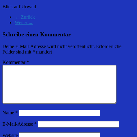
Blick auf Urwald
← Zurück
Weiter →
Schreibe einen Kommentar
Deine E-Mail-Adresse wird nicht veröffentlicht.
Erforderliche
Felder sind mit
*
markiert
Kommentar
*
Name
*
E-Mail-Adresse
*
Website