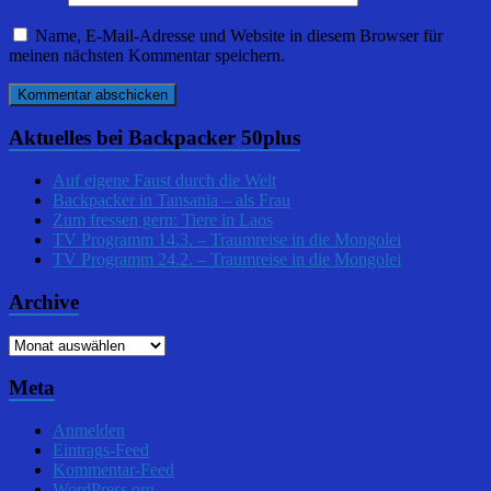
Name, E-Mail-Adresse und Website in diesem Browser für
meinen nächsten Kommentar speichern.
Aktuelles bei Backpacker 50plus
Auf eigene Faust durch die Welt
Backpacker in Tansania – als Frau
Zum fressen gern: Tiere in Laos
TV Programm 14.3. – Traumreise in die Mongolei
TV Programm 24.2. – Traumreise in die Mongolei
Archive
Archive
Meta
Anmelden
Eintrags-Feed
Kommentar-Feed
WordPress.org