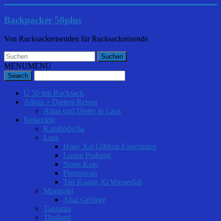
Backpacker 50plus
Von Rucksackreisenden für Rucksackreisende
MENU
MENU
Ü 50 mit Rucksack
Alinas + Dieters Reisen
Alina und Dieter in Laos
Reiseziele
Kambodscha
Laos
Huay Xai Gibbon Experience
Luang Prabang
Nong Kiao
Phonsavan
Tad Kuang Xi Wasserfall
Mongolei
Altai Gebirge
Tansania
Thailand