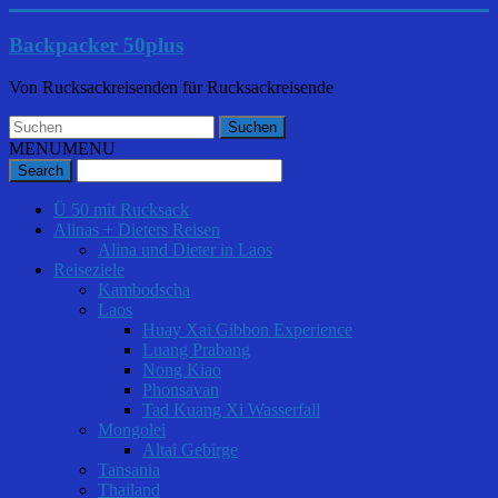
Backpacker 50plus
Von Rucksackreisenden für Rucksackreisende
MENU
MENU
Ü 50 mit Rucksack
Alinas + Dieters Reisen
Alina und Dieter in Laos
Reiseziele
Kambodscha
Laos
Huay Xai Gibbon Experience
Luang Prabang
Nong Kiao
Phonsavan
Tad Kuang Xi Wasserfall
Mongolei
Altai Gebirge
Tansania
Thailand