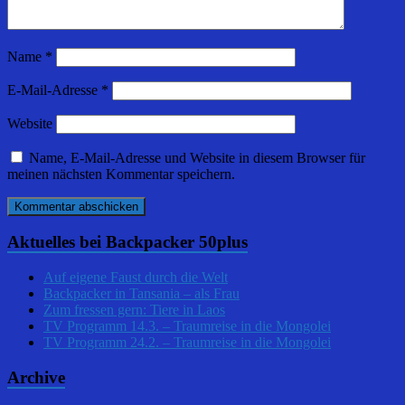
Name
*
E-Mail-Adresse
*
Website
Name, E-Mail-Adresse und Website in diesem Browser für
meinen nächsten Kommentar speichern.
Aktuelles bei Backpacker 50plus
Auf eigene Faust durch die Welt
Backpacker in Tansania – als Frau
Zum fressen gern: Tiere in Laos
TV Programm 14.3. – Traumreise in die Mongolei
TV Programm 24.2. – Traumreise in die Mongolei
Archive