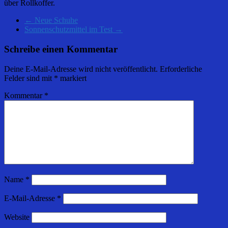
über Rollkoffer.
←
Neue Schuhe
Sonnenschutzmittel im Test
→
Schreibe einen Kommentar
Deine E-Mail-Adresse wird nicht veröffentlicht.
Erforderliche
Felder sind mit
*
markiert
Kommentar
*
Name
*
E-Mail-Adresse
*
Website