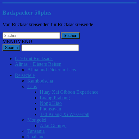
Backpacker 50plus
Von Rucksackreisenden für Rucksackreisende
MENU
MENU
Ü 50 mit Rucksack
Alinas + Dieters Reisen
Alina und Dieter in Laos
Reiseziele
Kambodscha
Laos
Huay Xai Gibbon Experience
Luang Prabang
Nong Kiao
Phonsavan
Tad Kuang Xi Wasserfall
Mongolei
Altai Gebirge
Tansania
Thailand