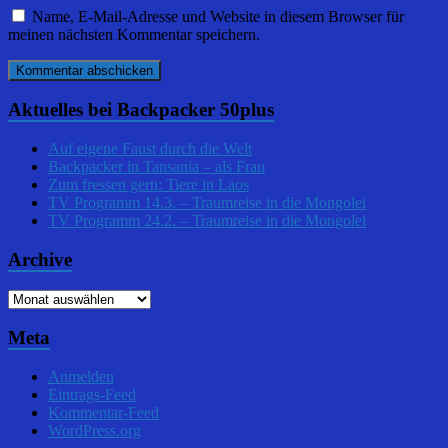
Name, E-Mail-Adresse und Website in diesem Browser für
meinen nächsten Kommentar speichern.
Aktuelles bei Backpacker 50plus
Auf eigene Faust durch die Welt
Backpacker in Tansania – als Frau
Zum fressen gern: Tiere in Laos
TV Programm 14.3. – Traumreise in die Mongolei
TV Programm 24.2. – Traumreise in die Mongolei
Archive
Archive
Meta
Anmelden
Eintrags-Feed
Kommentar-Feed
WordPress.org