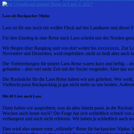
Laos als Backpacker 50plus
Laos ist für uns noch ein weißer Fleck auf der Landkarte und diese
Für den Einstieg in eine Reise nach Laos scheint uns der Norden ge
Wir fliegen über Bangkog und von dort weiter bis xxxxxxxxx. Zur Lao
November und Dezember, wird empfohlen: nicht zu heiß aber auch ke
Die Vorbereitungen für unsere Laos Reise waren kurz und heftig – ab
gefunden – aber viel mehr Zeit mit der Suche vergeudet. Aber das wei
Die Rucksäcke für die Laos Reise haben wir uns geliehen. Wer weiß, 
Vielleicht passt Backpacking ja gar nicht mehr zu uns beiden. Außer
Mit 40 Liter nach Laos
Dann haben wir ausprobiert, was da alles hinein passt, in die Rucksä
Wochen auch heute noch? Die Frage hat sich schließlich schnell von al
verhungern und auch nicht erfrieren. Wir haben ja schließlich auch n
Dies wird also unsere erste „offizielle“ Reise für backpacker 50plus.