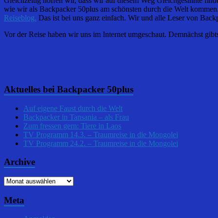
Gleichzeitig hoffen wir, dass wir auf diesem Weg Gleichgesinnte fin
wie wir als Backpacker 50plus am schönsten durch die Welt kommen. La
Reiseblog.
Das ist bei uns ganz einfach. Wir und alle Leser von Backp
Vor der Reise haben wir uns im Internet umgeschaut. Demnächst gibts
Aktuelles bei Backpacker 50plus
Auf eigene Faust durch die Welt
Backpacker in Tansania – als Frau
Zum fressen gern: Tiere in Laos
TV Programm 14.3. – Traumreise in die Mongolei
TV Programm 24.2. – Traumreise in die Mongolei
Archive
Archive
Meta