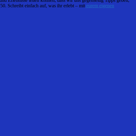
nd Erlebnisse teilen können, dass wir uns gegenseitig Tipps geben,
. Schreibt einfach auf, was ihr erlebt – mit
eurem eigenen