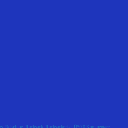
os
,
Reiseblog
,
Rucksack
,
Rucksackreise
,
Ü50
0 Kommentare