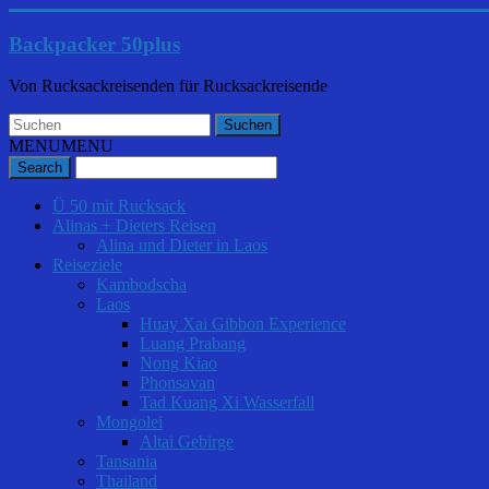
Backpacker 50plus
Von Rucksackreisenden für Rucksackreisende
MENU
MENU
Ü 50 mit Rucksack
Alinas + Dieters Reisen
Alina und Dieter in Laos
Reiseziele
Kambodscha
Laos
Huay Xai Gibbon Experience
Luang Prabang
Nong Kiao
Phonsavan
Tad Kuang Xi Wasserfall
Mongolei
Altai Gebirge
Tansania
Thailand