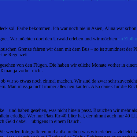
r Fleck soll Farbe bekommen. Ich war noch nie in Asien, Alina war sch
eignet. Wir möchten dort den Urwald erleben und wir möchten
an Zipli
tischen Grenze fahren wir dann mit dem Bus – so ist zumidnest der Pl
ine Regenzeit.
gesehen von den Flügen. Die haben wir etliche Monate vorher in einem
ß man ja vorher nicht.
ob wir so etwas noch einmal machen. Wir sind da zwar sehr zuversichtli
dem: Man muss ja nicht immer alles neu kaufen. Also danek für die Ru
cke – und haben gesehen, was nicht hinein passt. Brauchen wir mehr als
lein erledigt. Wer nur Platz für 40 Liter hat, der nimmt auch nur 40 Lit
och Geld dabei – übrigens in einem Bauch.
 Wir werden fotografieren und aufschreiben was wir erleben – vielleich