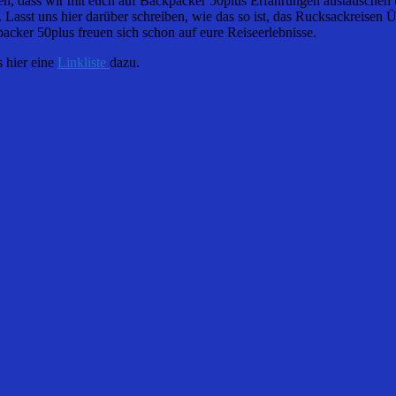
den, dass wir mit euch auf Backpacker 50plus Erfahrungen austauschen u
sst uns hier darüber schreiben, wie das so ist, das Rucksackreisen Ü50
acker 50plus freuen sich schon auf eure Reiseerlebnisse.
 hier eine
Linkliste
dazu.