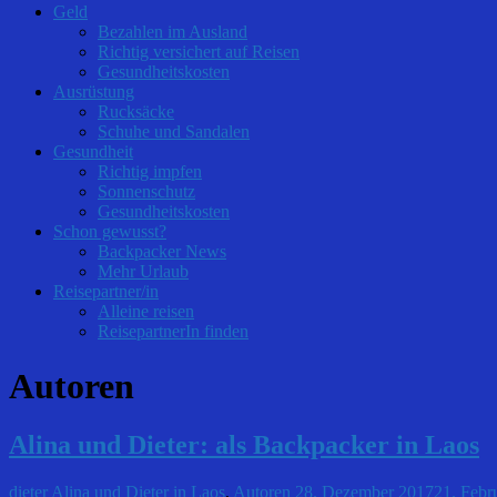
Geld
Bezahlen im Ausland
Richtig versichert auf Reisen
Gesundheitskosten
Ausrüstung
Rucksäcke
Schuhe und Sandalen
Gesundheit
Richtig impfen
Sonnenschutz
Gesundheitskosten
Schon gewusst?
Backpacker News
Mehr Urlaub
Reisepartner/in
Alleine reisen
ReisepartnerIn finden
Autoren
Alina und Dieter: als Backpacker in Laos
dieter
Alina und Dieter in Laos
,
Autoren
28. Dezember 2017
21. Febr