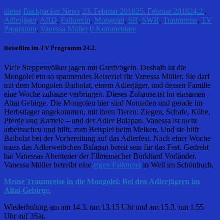
dieter
Backpacker News
23. Februar 2018
25. Februar 2018
24.2.
,
Adlerjäger
,
ARD
,
Falknerin
,
Mongolei
,
SR
,
SWR
,
Traumreise
,
TV
Programm
,
Vanessa Müller
0 Kommentare
Reisefilm im TV Programm 24.2.
Viele Steppenvölker jagen mit Greifvögeln. Deshalb ist die
Mongolei ein so spannendes Reiseziel für Vanessa Müller. Sie darf
mit dem Mongolen Baibolat, einem Adlerjäger, und dessen Familie
eine Woche zuhause verbringen. Dieses Zuhause ist im einsamen
Altai Gebirge. Die Mongolen hier sind Nomaden und gerade im
Herbstlager angekommen, mit ihren Tieren: Ziegen, Schafe, Kühe,
Pferde und Kamele – und der Adler Balapan. Vanessa ist nicht
arbeitsscheu und hilft, zum Beispiel beim Melken. Und sie hilft
Baibolat bei der Vorbereitung auf das Adlerfest. Nach einer Woche
muss das Adlerweibchen Balapan bereit sein für das Fest. Gedreht
hat Vanessas Abenteuer der Filmemacher Burkhard Vorländer.
Vanessa Müller betreibt eine
eigen Falknerei
in Weil im Schönbuch.
Meine Traumreise in die Mongolei: Bei den Adlerjägern im
Altai-Gebirge.
Wiederholung am am 14.3. um 13.15 Uhr und am 15.3. um 1.55
Uhr auf 3Sat.