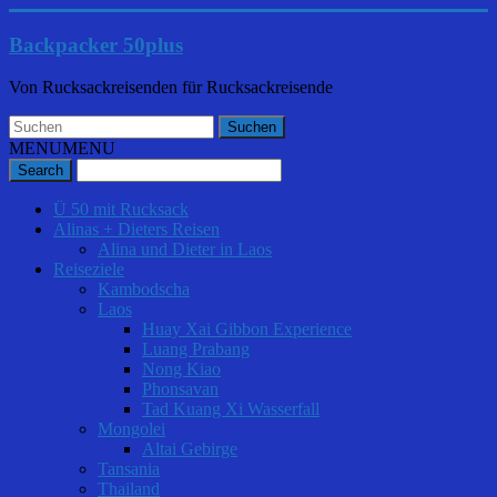
Backpacker 50plus
Von Rucksackreisenden für Rucksackreisende
MENU
MENU
Ü 50 mit Rucksack
Alinas + Dieters Reisen
Alina und Dieter in Laos
Reiseziele
Kambodscha
Laos
Huay Xai Gibbon Experience
Luang Prabang
Nong Kiao
Phonsavan
Tad Kuang Xi Wasserfall
Mongolei
Altai Gebirge
Tansania
Thailand