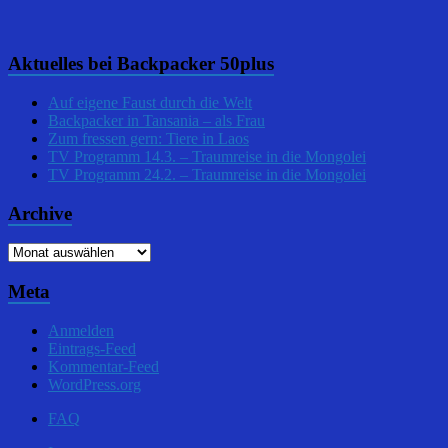
Aktuelles bei Backpacker 50plus
Auf eigene Faust durch die Welt
Backpacker in Tansania – als Frau
Zum fressen gern: Tiere in Laos
TV Programm 14.3. – Traumreise in die Mongolei
TV Programm 24.2. – Traumreise in die Mongolei
Archive
Archive
Meta
Anmelden
Eintrags-Feed
Kommentar-Feed
WordPress.org
FAQ