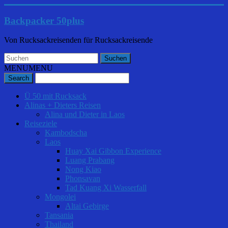
Backpacker 50plus
Von Rucksackreisenden für Rucksackreisende
MENU
MENU
Ü 50 mit Rucksack
Alinas + Dieters Reisen
Alina und Dieter in Laos
Reiseziele
Kambodscha
Laos
Huay Xai Gibbon Experience
Luang Prabang
Nong Kiao
Phonsavan
Tad Kuang Xi Wasserfall
Mongolei
Altai Gebirge
Tansania
Thailand