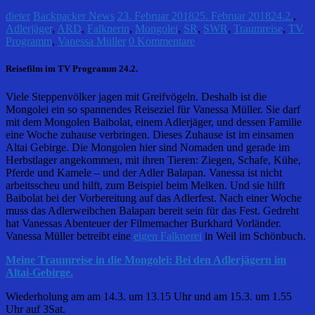
dieter
Backpacker News
23. Februar 2018
25. Februar 2018
24.2.
,
Adlerjäger
,
ARD
,
Falknerin
,
Mongolei
,
SR
,
SWR
,
Traumreise
,
TV
Programm
,
Vanessa Müller
0 Kommentare
Reisefilm im TV Programm 24.2.
Viele Steppenvölker jagen mit Greifvögeln. Deshalb ist die
Mongolei ein so spannendes Reiseziel für Vanessa Müller. Sie darf
mit dem Mongolen Baibolat, einem Adlerjäger, und dessen Familie
eine Woche zuhause verbringen. Dieses Zuhause ist im einsamen
Altai Gebirge. Die Mongolen hier sind Nomaden und gerade im
Herbstlager angekommen, mit ihren Tieren: Ziegen, Schafe, Kühe,
Pferde und Kamele – und der Adler Balapan. Vanessa ist nicht
arbeitsscheu und hilft, zum Beispiel beim Melken. Und sie hilft
Baibolat bei der Vorbereitung auf das Adlerfest. Nach einer Woche
muss das Adlerweibchen Balapan bereit sein für das Fest. Gedreht
hat Vanessas Abenteuer der Filmemacher Burkhard Vorländer.
Vanessa Müller betreibt eine
eigen Falknerei
in Weil im Schönbuch.
Meine Traumreise in die Mongolei: Bei den Adlerjägern im
Altai-Gebirge.
Wiederholung am am 14.3. um 13.15 Uhr und am 15.3. um 1.55
Uhr auf 3Sat.