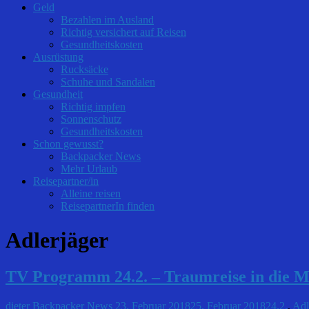
Geld
Bezahlen im Ausland
Richtig versichert auf Reisen
Gesundheitskosten
Ausrüstung
Rucksäcke
Schuhe und Sandalen
Gesundheit
Richtig impfen
Sonnenschutz
Gesundheitskosten
Schon gewusst?
Backpacker News
Mehr Urlaub
Reisepartner/in
Alleine reisen
ReisepartnerIn finden
Adlerjäger
TV Programm 24.2. – Traumreise in die M
dieter
Backpacker News
23. Februar 2018
25. Februar 2018
24.2.
,
Adl