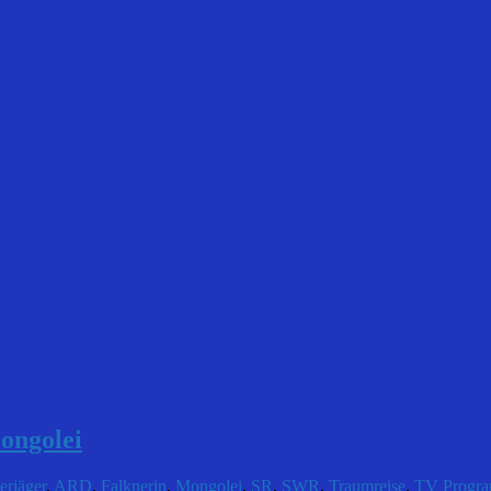
ongolei
erjäger
,
ARD
,
Falknerin
,
Mongolei
,
SR
,
SWR
,
Traumreise
,
TV Progr