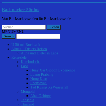
Backpacker 50plus
Von Rucksackreisenden für Rucksackreisende
MENU
MENU
Ü 50 mit Rucksack
Alinas + Dieters Reisen
Alina und Dieter in Laos
Reiseziele
Kambodscha
Laos
Huay Xai Gibbon Experience
Luang Prabang
Nong Kiao
Phonsavan
Tad Kuang Xi Wasserfall
Mongolei
Altai Gebirge
Tansania
Thailand