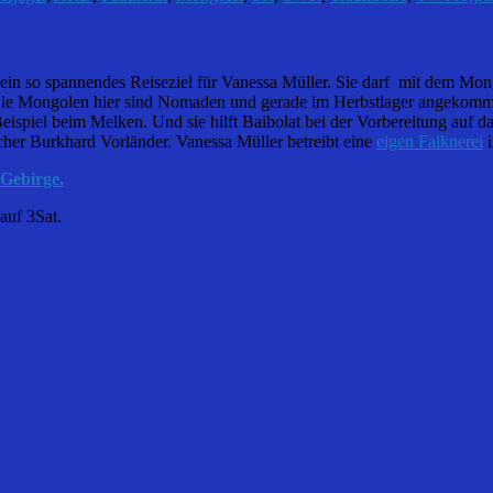
 ein so spannendes Reiseziel für Vanessa Müller. Sie darf mit dem Mo
 Die Mongolen hier sind Nomaden und gerade im Herbstlager angekomme
 Beispiel beim Melken. Und sie hilft Baibolat bei der Vorbereitung au
cher Burkhard Vorländer. Vanessa Müller betreibt eine
eigen Falknerei
i
-Gebirge.
auf 3Sat.