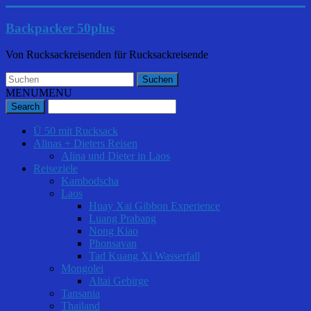
Backpacker 50plus
Von Rucksackreisenden für Rucksackreisende
MENU
MENU
Ü 50 mit Rucksack
Alinas + Dieters Reisen
Alina und Dieter in Laos
Reiseziele
Kambodscha
Laos
Huay Xai Gibbon Experience
Luang Prabang
Nong Kiao
Phonsavan
Tad Kuang Xi Wasserfall
Mongolei
Altai Gebirge
Tansania
Thailand