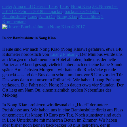
dieter
Alina und Dieter in Laos
,
Laos
,
Nong Kiao
28. November
2017
12. Februar 2018
backpacker
,
backpacker 50 plus
,
Bambushütte
,
Laos
,
Nam Ou
,
Nong Kiao
,
Reiseführer
2
Kommentare
In der Bambushütte in Nong Kiao
Heute sind wir nach Nong Kiao (Nong Khiaw) gefahren, etwa 140
Kilometer nordöstlich von
Luang Prabang
. Der Minibus würde uns
am Morgen um halb neun am Hotel abholen, hatte uns der nette
Portier am Abend gesagt, vielleicht aber auch erst eine halbe Stunde
später. Am nächsten Morgen – wir hatten die Rucksäcke gerade
gepackt – stand der Bus dann schon um kurz vor 8 Uhr vor der Tür.
Das wars dann mit unserem Frühstück. Wir haben Luang Prabang
verlassen. Die Fahrt nach Nong Kiao dauert etwa vier Stunden. Der
Ort liegt am Nam Ou, einem ziemlich großen Nebenfluss des
Mekong.
In Nong Kiao probieren wir diesmal ein „Hotel“ der untere
Preisklasse aus. Wir haben uns in eine Bambushütte direkt am Fluss
eingemietet, für knapp 10 Euro pro Tag. Noch günstiger sind auch
in Laos Unterkünfte mit mehreren Betten im Zimmer. Wir haben
aber bisher noch keinen backpacker 50 plus getroffen, der in