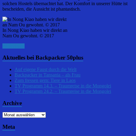
solchen Hostels übernachtet hat. Der Komfort in unserer Hütte ist
bescheiden, die Aussicht ist phantastisch.
In Nong Kiao haben wir direkt an
Nam Ou gewohnt. © 2017
Weiterlesen
Aktuelles bei Backpacker 50plus
Auf eigene Faust durch die Welt
Backpacker in Tansania – als Frau
Zum fressen gern: Tiere in Laos
TV Programm 14.3. – Traumreise in die Mongolei
TV Programm 24.2. – Traumreise in die Mongolei
Archive
Archive
Meta