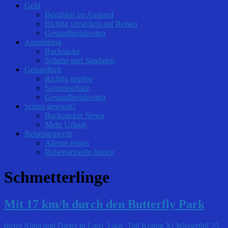
Geld
Bezahlen im Ausland
Richtig versichert auf Reisen
Gesundheitskosten
Ausrüstung
Rucksäcke
Schuhe und Sandalen
Gesundheit
Richtig impfen
Sonnenschutz
Gesundheitskosten
Schon gewusst?
Backpacker News
Mehr Urlaub
Reisepartner/in
Alleine reisen
ReisepartnerIn finden
Schmetterlinge
Mit 17 km/h durch den Butterfly Park
dieter
Alina und Dieter in Laos
,
Laos
,
Tad Kuang Xi Wasserfall
25.