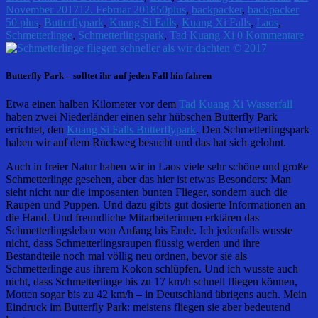
November 2017
12. Februar 2018
50plus
,
backpacker
,
backpacker
50 plus
,
Butterflypark
,
Kuang Si Falls
,
Kuang Xi Falls
,
Laos
,
Schmetterlinge
,
Schmetterlingspark
,
Tad Kuang Xi
0 Kommentare
Butterfly Park – solltet ihr auf jeden Fall hin fahren
Etwa einen halben Kilometer vor dem
Tad Kuang Xi Wasserfall
haben zwei Niederländer einen sehr hübschen Butterfly Park
errichtet, den
Kuang Si Falls Butterflypark
. Den Schmetterlingspark
haben wir auf dem Rückweg besucht und das hat sich gelohnt.
Auch in freier Natur haben wir in Laos viele sehr schöne und große
Schmetterlinge gesehen, aber das hier ist etwas Besonders: Man
sieht nicht nur die imposanten bunten Flieger, sondern auch die
Raupen und Puppen. Und dazu gibts gut dosierte Informationen an
die Hand. Und freundliche Mitarbeiterinnen erklären das
Schmetterlingsleben von Anfang bis Ende. Ich jedenfalls wusste
nicht, dass Schmetterlingsraupen flüssig werden und ihre
Bestandteile noch mal völlig neu ordnen, bevor sie als
Schmetterlinge aus ihrem Kokon schlüpfen. Und ich wusste auch
nicht, dass Schmetterlinge bis zu 17 km/h schnell fliegen können,
Motten sogar bis zu 42 km/h – in Deutschland übrigens auch. Mein
Eindruck im Butterfly Park: meistens fliegen sie aber bedeutend