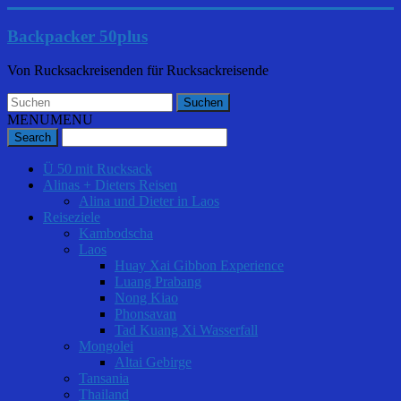
Backpacker 50plus
Von Rucksackreisenden für Rucksackreisende
MENU
MENU
Ü 50 mit Rucksack
Alinas + Dieters Reisen
Alina und Dieter in Laos
Reiseziele
Kambodscha
Laos
Huay Xai Gibbon Experience
Luang Prabang
Nong Kiao
Phonsavan
Tad Kuang Xi Wasserfall
Mongolei
Altai Gebirge
Tansania
Thailand