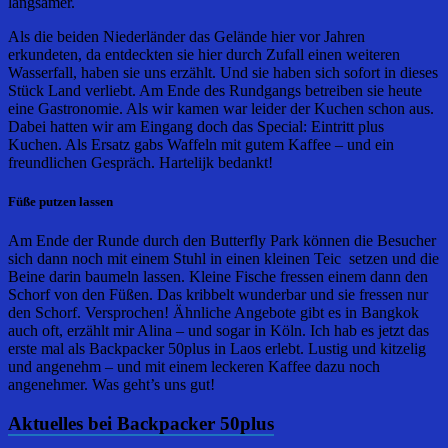
langsamer.
Als die beiden Niederländer das Gelände hier vor Jahren
erkundeten, da entdeckten sie hier durch Zufall einen weiteren
Wasserfall, haben sie uns erzählt. Und sie haben sich sofort in dieses
Stück Land verliebt. Am Ende des Rundgangs betreiben sie heute
eine Gastronomie. Als wir kamen war leider der Kuchen schon aus.
Dabei hatten wir am Eingang doch das Special: Eintritt plus
Kuchen. Als Ersatz gabs Waffeln mit gutem Kaffee – und ein
freundlichen Gespräch. Hartelijk bedankt!
Füße putzen lassen
Am Ende der Runde durch den Butterfly Park können die Besucher
sich dann noch mit einem Stuhl in einen kleinen Teic setzen und die
Beine darin baumeln lassen. Kleine Fische fressen einem dann den
Schorf von den Füßen. Das kribbelt wunderbar und sie fressen nur
den Schorf. Versprochen! Ähnliche Angebote gibt es in Bangkok
auch oft, erzählt mir Alina – und sogar in Köln. Ich hab es jetzt das
erste mal als Backpacker 50plus in Laos erlebt. Lustig und kitzelig
und angenehm – und mit einem leckeren Kaffee dazu noch
angenehmer. Was geht’s uns gut!
Aktuelles bei Backpacker 50plus