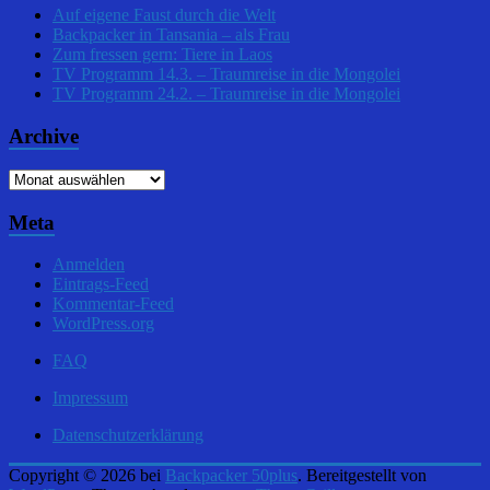
Auf eigene Faust durch die Welt
Backpacker in Tansania – als Frau
Zum fressen gern: Tiere in Laos
TV Programm 14.3. – Traumreise in die Mongolei
TV Programm 24.2. – Traumreise in die Mongolei
Archive
Archive
Meta
Anmelden
Eintrags-Feed
Kommentar-Feed
WordPress.org
FAQ
Impressum
Datenschutzerklärung
Copyright © 2026 bei
Backpacker 50plus
. Bereitgestellt von