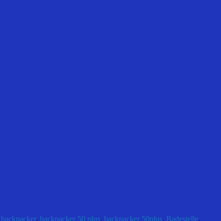
,
backpacker
,
backpacker 50 plus
,
backpacker 50plus
,
Badestelle
,