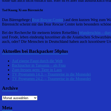
sollte das auch nicht einfach tun. Hier ist es aber mal ausdrücklich
Tad Kuang Xi aus Bärensicht
Das Bärengehege (
Bear Rescue Centre
) auf dem kurzen Weg zum Wass
Bärensicht scheint mir das Bear Rescue Centre kein besonders schönes
Bei der Recherche für meinem letzten Reisefilm (
Wunderschön – dur
und Frode, leben eindeutig luxoriöser als die Asiatischen Schwarzbäre
auch, oder? Die Menschen in Deutschland haben auch luxoriösere Unt
Aktuelles bei Backpacker 50plus
Auf eigene Faust durch die Welt
Backpacker in Tansania – als Frau
Zum fressen gern: Tiere in Laos
TV Programm 14.3. – Traumreise in die Mongolei
TV Programm 24.2. – Traumreise in die Mongolei
Archive
Archive
Meta