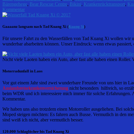
Bärengehege
,
Bear Rescue Centre
,
Bikini
,
Krankenrücktransport
,
Ku
Kommentar
Gaaaanz langsam nach Tad Kuang Xi (
Kuang Si
)
Für unsere Fahrt zu den Wasserfällen von Tad Kuang Xi wollen wir un
wunderbar abarbeiten können. Unser Eindruck: wenn etwas passiert, da
Nicht viele Laoten haben ein Auto, aber fast alle haben einen Roller
Motorradunfall in Laos
Vor gut einem Jahr sind zwei wunderbare Freunde von uns hier in La
Auslandsreisekrankenversicherung
nicht besonders hilfreich, so erz
beim WDR und ich interessiere mich immer für solche Erfahrungen. Al
Kommentar.
Wir haben uns also trotzdem einen Motorroller ausgeliehen. Bei solche
Moped steigen möchten: Es fahren auch Busse. Vermutlich in den mei
sind weiß ich nicht, aber vermutlich besser.
120.000 Schlaglöcher bis Tad Kuang Xi