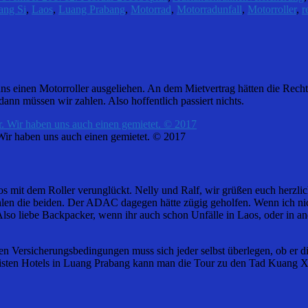
ang Si
,
Laos
,
Luang Prabang
,
Motorrad
,
Motorradunfall
,
Motorroller
,
r
s einen Motorroller ausgeliehen. An dem Mietvertrag hätten die Recht
nn müssen wir zahlen. Also hoffentlich passiert nichts.
. Wir haben uns auch einen gemietet. © 2017
os mit dem Roller verunglückt. Nelly und Ralf, wir grüßen euch herzli
ählen die beiden. Der ADAC dagegen hätte zügig geholfen. Wenn ich nic
so liebe Backpacker, wenn ihr auch schon Unfälle in Laos, oder in and
n Versicherungsbedingungen muss sich jeder selbst überlegen, ob er diese
sten Hotels in Luang Prabang kann man die Tour zu den Tad Kuang Xi 