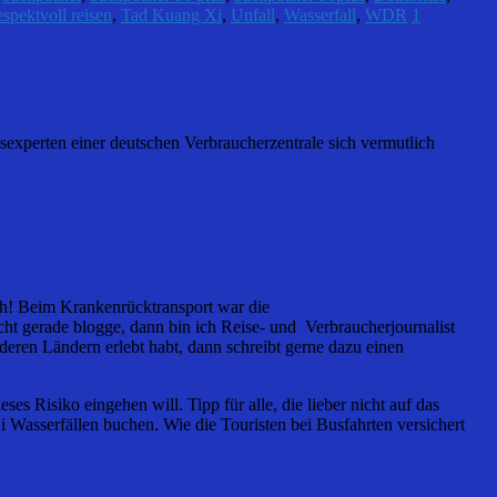
espektvoll reisen
,
Tad Kuang Xi
,
Unfall
,
Wasserfall
,
WDR
1
sexperten einer deutschen Verbraucherzentrale sich vermutlich
ch! Beim Krankenrücktransport war die
ht gerade blogge, dann bin ich Reise- und Verbraucherjournalist
eren Ländern erlebt habt, dann schreibt gerne dazu einen
s Risiko eingehen will. Tipp für alle, die lieber nicht auf das
Wasserfällen buchen. Wie die Touristen bei Busfahrten versichert