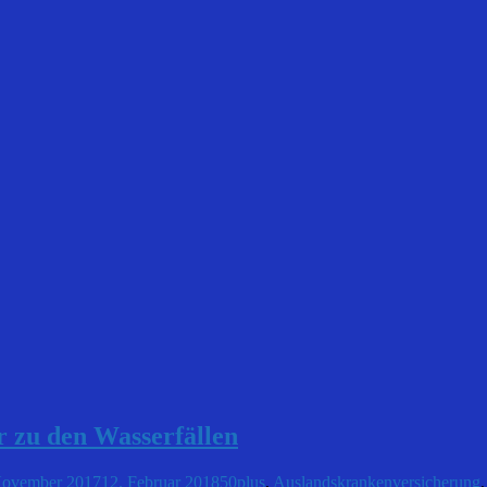
 zu den Wasserfällen
November 2017
12. Februar 2018
50plus
,
Auslandskrankenversicherung