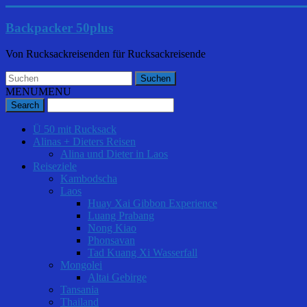
Backpacker 50plus
Von Rucksackreisenden für Rucksackreisende
MENU
MENU
Ü 50 mit Rucksack
Alinas + Dieters Reisen
Alina und Dieter in Laos
Reiseziele
Kambodscha
Laos
Huay Xai Gibbon Experience
Luang Prabang
Nong Kiao
Phonsavan
Tad Kuang Xi Wasserfall
Mongolei
Altai Gebirge
Tansania
Thailand