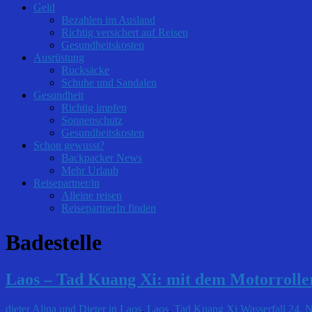
Geld
Bezahlen im Ausland
Richtig versichert auf Reisen
Gesundheitskosten
Ausrüstung
Rucksäcke
Schuhe und Sandalen
Gesundheit
Richtig impfen
Sonnenschutz
Gesundheitskosten
Schon gewusst?
Backpacker News
Mehr Urlaub
Reisepartner/in
Alleine reisen
ReisepartnerIn finden
Badestelle
Laos – Tad Kuang Xi: mit dem Motorroller
dieter
Alina und Dieter in Laos
,
Laos
,
Tad Kuang Xi Wasserfall
24. 