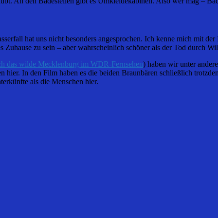
 erlaubt. An den Badestellen gibt es Umkleidekabinen. Also wer mag – Ba
erfall hat uns nicht besonders angesprochen. Ich kenne mich mit der 
 Zuhause zu sein – aber wahrscheinlich schöner als der Tod durch Wild
ch das wilde Mecklenburg im WDR-Fernsehen
) haben wir unter ande
n hier. In den Film haben es die beiden Braunbären schließlich trotzdem
erkünfte als die Menschen hier.